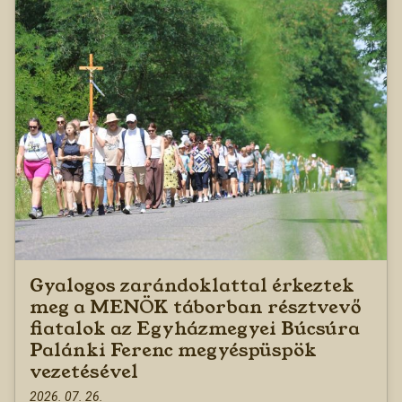
Gyalogos zarándoklattal érkeztek
meg a MENÖK táborban résztvevő
fiatalok az Egyházmegyei Búcsúra
Palánki Ferenc megyéspüspök
vezetésével
2026. 07. 26.