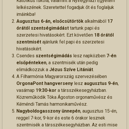
Katolikus Iskola, valamint a Nyíregyházi Egyetem
lelkészének. Szeretettel fogadjuk őt és foglaljuk
imáinkba!
Augusztus 6-án, elsőcsütörtök
alkalmából
17
órától szentségimádást
tartunk papi és
szerzetesi hivatásokért. Ezt követően
18 órától
szentmisét
ajánlunk fel papi és szerzetesi
hivatásokért.
Csendes
szentségimádás
lesz napközben
7-én
elsőpénteken
, a szentmisék után pedig
elimádkozzuk a
Jézus Szíve Litániát
.
A Filharmónia Magyarország szervezésében
OrgonaPont hangverseny
lesz
augusztus 9-én
,
vasárnap
19:30-kor
a társszékesegyházban.
Közreműködik Tóka Ágoston orgonaművész és
Kéméndi Tamás harmonikaművész.
Nagyboldogasszony ünnepén
, augusztus 15-én,
reggel 7-kor, 9-kor és este 6 órakor lesznek
szentmisék a társszékesegyházban. Az esti mise