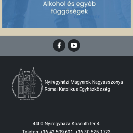
Nyíregyházi Magyarok Nagyasszonya
Római Katolikus Egyházközség
4400 Nyíregyháza Kossuth tér 4.
Telefon: +36 42 509 691, +36 30 525 1723