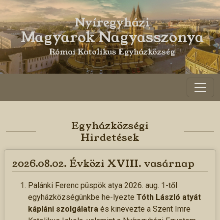
Nyíregyházi
Magyarok Nagyasszonya
>
Római Katolikus Egyházközség
Egyházközségi
Hirdetések
2026.08.02. Évközi XVIII. vasárnap
Palánki Ferenc püspök atya 2026. aug. 1-től
egyházközségünkbe he-lyezte
Tóth László atyát
kápláni szolgálatra
és kinevezte a Szent Imre