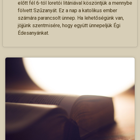
előtt fél 6-tól loretói litániával köszöntjük a mennybe
fölvett Szűzanyát. Ez a nap a katolikus ember
számára parancsolt ünnep. Ha lehetőségünk van,
jöjjünk szentmisére, hogy együtt ünnepeljük Égi
Édesanyánkat.