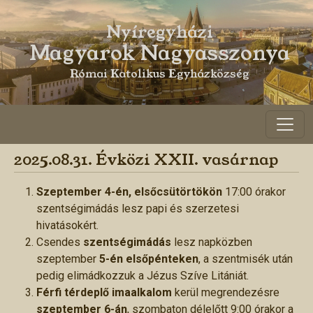
Nyíregyházi
Magyarok Nagyasszonya
>
Római Katolikus Egyházközség
2025.08.31. Évközi XXII. vasárnap
Szeptember 4-én, elsőcsütörtökön
17:00 órakor
szentségimádás lesz papi és szerzetesi
hivatásokért.
Csendes
szentségimádás
lesz napközben
szeptember
5-én elsőpénteken
, a szentmisék után
pedig elimádkozzuk a Jézus Szíve Litániát.
Férfi térdeplő imaalkalom
kerül megrendezésre
szeptember 6-án
, szombaton délelőtt 9:00 órakor a