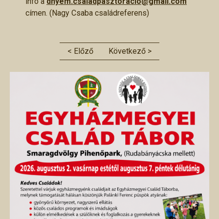
infó a
dnyem.csaladpasztoracio@gmail.com
címen. (Nagy Csaba családreferens)
< Előző
Következő >