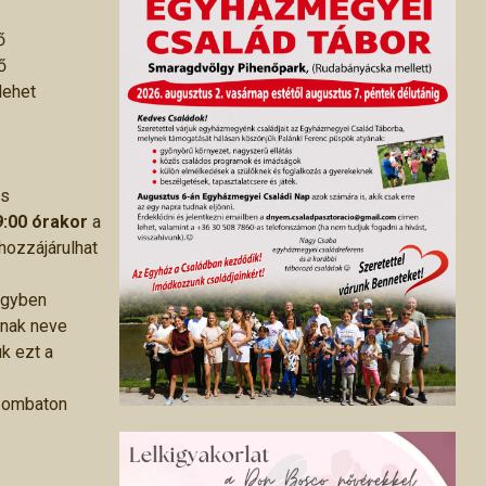
ő
ő
lehet
és
:00 órakor
a
hozzájárulhat
egyben
nnak neve
k ezt a
zombaton