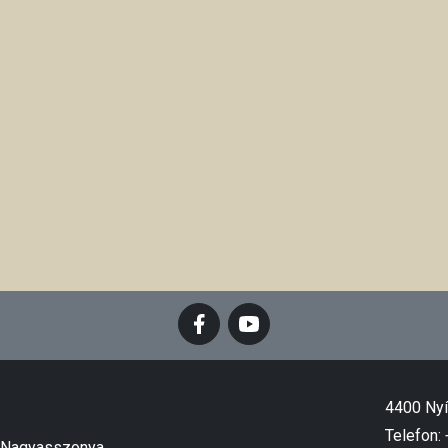
4400 Nyí
Telefon:
k Nagyasszonya