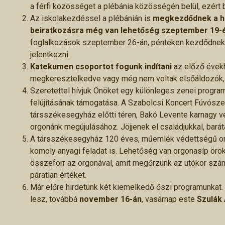
a férfi közösséget a plébánia közösségén belül, ezért b
Az iskolakezdéssel a plébánián is
megkezdődnek a h
beiratkozásra még van lehetőség szeptember 19-
foglalkozások szeptember 26-án, pénteken kezdődnek. E
jelentkezni.
Katekumen csoportot fogunk indítani
az előző évekh
megkeresztelkedve vagy még nem voltak elsőáldozók, b
Szeretettel hívjuk Önöket egy különleges zenei programr
felújításának támogatása. A Szabolcsi Koncert Fúvósze
társszékesegyház előtti téren, Bakó Levente karnagy ve
orgonánk megújulásához. Jöjjenek el családjukkal, bará
A társszékesegyház 120 éves, műemlék védettségű orgo
komoly anyagi feladat is. Lehetőség van orgonasíp örö
összeforr az orgonával, amit megőrzünk az utókor szám
páratlan értéket.
Már előre hirdetünk két kiemelkedő őszi programunkat.
lesz, továbbá
november 16-án
, vasárnap este
Szulák 