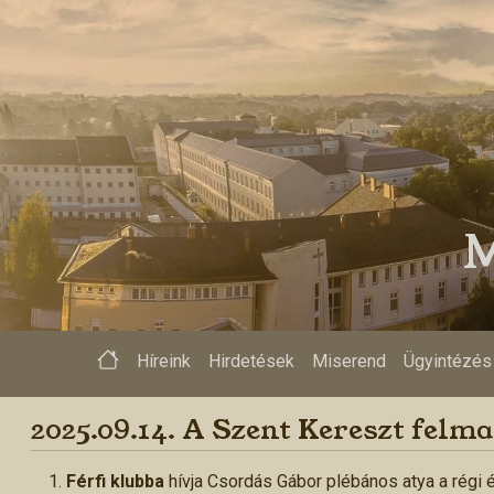
>
M
Híreink
Hirdetések
Miserend
Ügyintézés
2025.09.14. A Szent Kereszt fel
Férfi klubba
hívja Csordás Gábor plébános atya a régi 