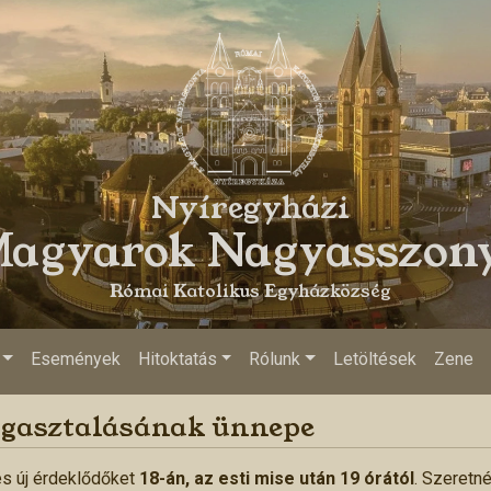
Nyíregyházi
agyarok Nagyasszon
Római Katolikus Egyházközség
Események
Hitoktatás
Rólunk
Letöltések
Zene
magasztalásának ünnepe
és új érdeklődőket
18-án, az esti mise után 19 órától
. Szeretn