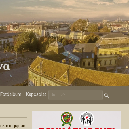
ya
Fotóalbum
Kapcsolat
énk megújítani