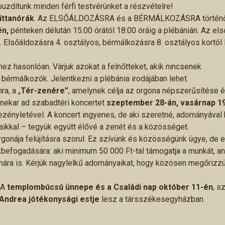
uzdítunk minden férfi testvérünket a részvételre!
ittanórák
. Az ELSŐÁLDOZÁSRA és a BÉRMÁLKOZÁSRA történ
én,
pénteken délután 15:00 órától 18:00 óráig a plébánián. Az els
lsőáldozásra 4. osztályos, bérmálkozásra 8. osztályos kortól 
ez hasonlóan. Várjuk azokat a felnőtteket, akik nincsenek
érmálkozók. Jelentkezni a plébánia irodájában lehet.
a, a „
Tér-zenére”
, amelynek célja az orgona népszerűsítése 
nekar ad szabadtéri koncertet
szeptember 28-án, vasárnap 19
zényletével. A koncert ingyenes, de aki szeretné, adományával 
taikkal – tegyük együtt élővé a zenét és a közösséget.
nája felújításra szorul. Ez szívünk és közösségünk ügye, de 
kbefogadására: aki minimum 50 000 Ft-tal támogatja a munkát, a
ára is. Kérjük nagylelkű adományaikat, hogy közösen megőrizzü
 A
templombúcsú ünnepe és a Családi nap október 11-én
, s
Andrea jótékonysági estje
lesz a társszékesegyházban.