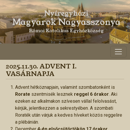
Nyíregyházi
Magyarok Nagyasszonya
>
Római Katolikus Egyházközség
2025.11.30. ADVENT I.
VASÁRNAPJA
Advent hétköznapjain, valamint szombatonként is
Rorate
szentmisék lesznek
reggel 6 órakor
. Aki
ezeken az alkalmakon szívesen vállal felolvasást,
kérjük, jelentkezzen a sekrestyében. A szombati
Roraték után várjuk a kedves híveket közös reggelire
a plébánián.
December
4-én elsőcsütörtökön 17 órakor