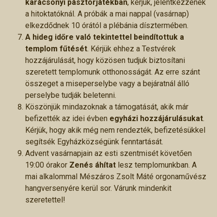
karácsonyi pásztorjátékban
, kérjük, jelentkezzenek
a hitoktatóknál. A próbák a mai nappal (vasárnap)
elkezdődnek 10 órától a plébánia dísztermében.
A hideg időre való tekintettel beindítottuk a
templom fűtését
. Kérjük ehhez a Testvérek
hozzájárulását, hogy közösen tudjuk biztosítani
szeretett templomunk otthonosságát. Az erre szánt
összeget a miseperselybe vagy a bejáratnál álló
perselybe tudják beletenni.
Köszönjük mindazoknak a támogatását, akik már
befizették az idei évben
egyházi hozzájárulásukat
.
Kérjük, hogy akik még nem rendezték, befizetésükkel
segítsék Egyházközségünk fenntartását.
Advent vasárnapjain az esti szentmisét követően
19:00 órakor
Zenés áhítat
lesz templomunkban. A
mai alkalommal Mészáros Zsolt Máté orgonaművész
hangversenyére kerül sor. Várunk mindenkit
szeretettel!