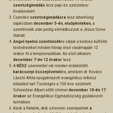
szentségimádás
lesz papi és szerzetesi
hivatásokért.
Csendes
szentségimádásra
lesz lehetőség
napközben
december 5-én
,
elsőpénteken
, a
szentmisék után pedig elimádkozzuk a Jézus Szíve
litániát.
Angol nyelvű szentmisék
re várjuk a kedves külföldi
testvéreinket minden hónap első vasárnapján 12
órakor itt a templomunkban. Az első alkalom
december 7-én 12 órakor
lesz.
A
KÉSZ
szeretettel vár minden érdeklődőt
karácsonyi összejövetel
ére, amelyen dr. Kovács
László Attila nyugalmazott evangélikus lelkész
előadást tart Tisztelgés a 150 éve született
Schweitzer Albert előtt címmel
december 10-én 17
órakor
az Evangélikus Egyházközség gyülekezeti
termében.
Azok a fiatalok, akik szívesen szerepelnek
a