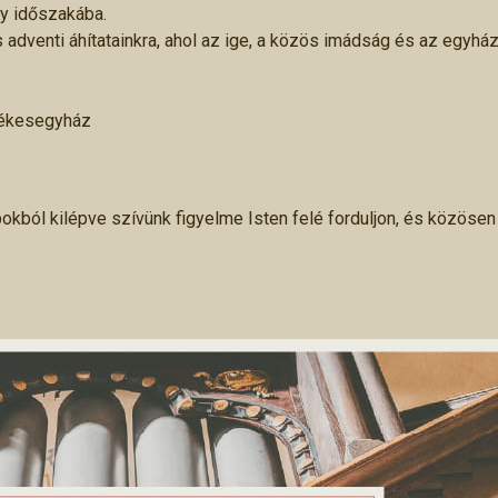
ny időszakába.
adventi áhítatainkra, ahol az ige, a közös imádság és az egyhá
zékesegyház
kból kilépve szívünk figyelme Isten felé forduljon, és közösen 