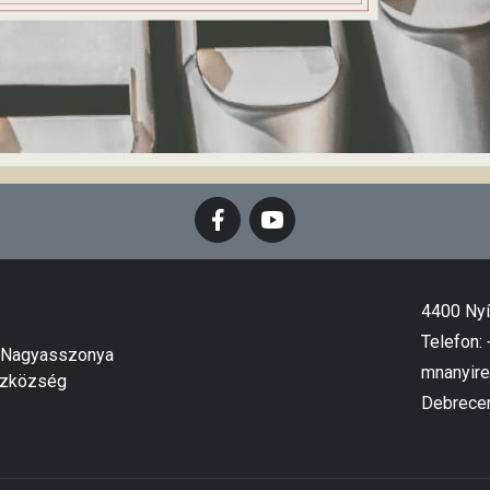
4400 Nyí
Telefon:
k Nagyasszonya
mnanyir
ázközség
Debrece