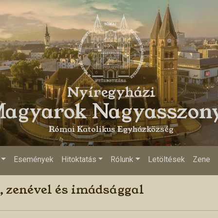
Nyíregyházi
agyarok Nagyasszon
Római Katolikus Egyházközség
Események
Hitoktatás
Rólunk
Letöltések
Zene
, zenével és imádsággal