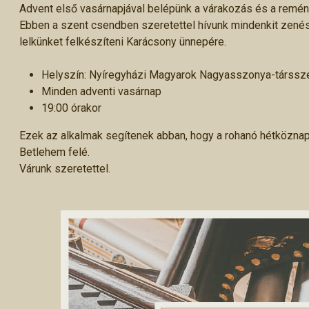
Advent első vasárnapjával belépünk a várakozás és a remé
Ebben a szent csendben szeretettel hívunk mindenkit zenés 
lelkünket felkészíteni Karácsony ünnepére.
Helyszín: Nyíregyházi Magyarok Nagyasszonya-társs
Minden adventi vasárnap
19:00 órakor
Ezek az alkalmak segítenek abban, hogy a rohanó hétköznapo
Betlehem felé.
Várunk szeretettel.