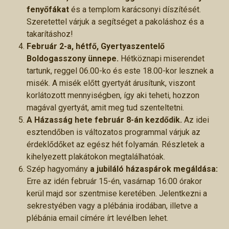
fenyőfákat
és a templom karácsonyi díszítését.
Szeretettel várjuk a segítséget a pakoláshoz és a
takarításhoz!
Február 2-a, hétfő,
Gyertyaszentelő
Boldogasszony ünnepe.
Hétköznapi miserendet
tartunk, reggel 06.00-ko és este 18.00-kor lesznek a
misék. A misék előtt gyertyát árusítunk, viszont
korlátozott mennyiségben, így aki teheti, hozzon
magával gyertyát, amit meg tud szenteltetni.
A Házasság hete február 8-án kezdődik.
Az idei
esztendőben is változatos programmal várjuk az
érdeklődőket az egész hét folyamán. Részletek a
kihelyezett plakátokon megtalálhatóak.
Szép hagyomány
a jubiláló házaspárok megáldása:
Erre az idén február 15-én, vasárnap 16:00 órakor
kerül majd sor szentmise keretében. Jelentkezni a
sekrestyében vagy a plébánia irodában, illetve a
plébánia email címére írt levélben lehet.